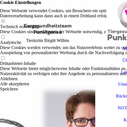
Cookie-Einstellungen
Diese Webseite verwendet Cookies, um Besuchern ein optimales Nutzerer
Datenverarbeitung kann dann auch in einem Drittland erfolgen. Weiter
Tiergesundheitsteam
Technisch notwendige
Punktgenau
Diese Cookies sind zum Betrieb der Webseite notwendig, z.B. zum Sch
Tierärztin Birgitt Willms
Analytische
Diese Cookies werden verwendet, um das Nutzererlebnis weiter zu optim
St
Ausspielung von personalisierter Werbung durch die Nachverfolgung de
Üb
Drittanbieter-Inhalte
Diese Webseite bietet möglicherweise Inhalte oder Funktionalitäten an,
Lei
Nutzeraktivität zu verfolgen oder ihre Angebote zu personalisieren und
Ablehnen
Alle akzeptieren
Unse
Speichern
Rückr
NOT
K