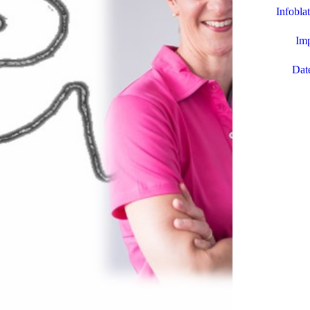
Infobla
Im
Dat