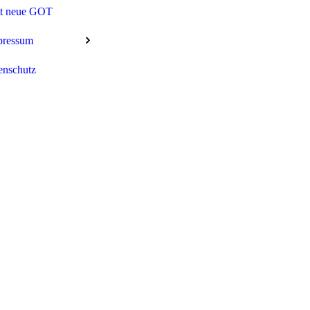
tt neue GOT
pressum
enschutz