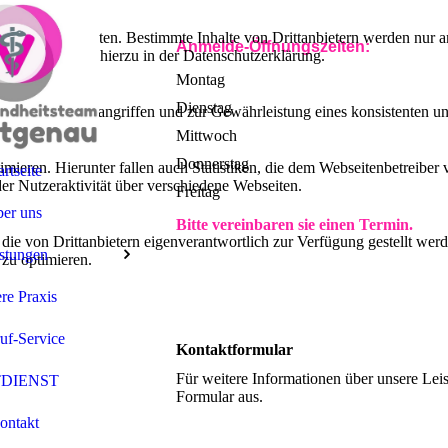
lebnis zu bieten. Bestimmte Inhalte von Drittanbietern werden nur ang
Anmelde-Öffnungszeiten:
e Informationen hierzu in der Datenschutzerklärung.
Montag
Dienstag
utz vor Hackerangriffen und zur Gewährleistung eines konsistenten un
Mittwoch
Donnerstag
ieren. Hierunter fallen auch Statistiken, die dem Webseitenbetreiber v
artseite
r Nutzeraktivität über verschiedene Webseiten.
Freitag
er uns
Bitte vereinbaren sie einen Termin.
 die von Drittanbietern eigenverantwortlich zur Verfügung gestellt wer
stungen
 zu optimieren.
re Praxis
uf-Service
Kontaktformular
Für weitere Informationen über unsere Lei
DIENST
Formular aus.
ontakt