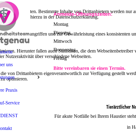
lebnis zu bieten. Bestimmte Inhalte von Drittanbietern werden nur ang
Anmelde-Öffnungszeiten:
e Informationen hierzu in der Datenschutzerklärung.
Montag
Dienstag
utz vor Hackerangriffen und zur Gewährleistung eines konsistenten un
Mittwoch
Donnerstag
ieren. Hierunter fallen auch Statistiken, die dem Webseitenbetreiber v
artseite
r Nutzeraktivität über verschiedene Webseiten.
Freitag
er uns
Bitte vereinbaren sie einen Termin.
 die von Drittanbietern eigenverantwortlich zur Verfügung gestellt wer
stungen
 zu optimieren.
re Praxis
uf-Service
Tierärztlicher 
DIENST
Für akute Notfälle bei Ihrem Haustier steh
in Ha
ontakt