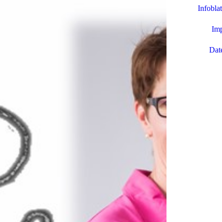
Infobla
Im
Dat