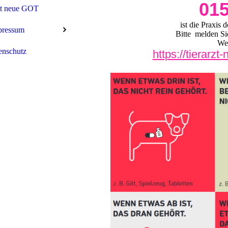
01
tt neue GOT
ist die Praxis 
pressum
Bitte melden Sie
Wei
enschutz
https://tierarz