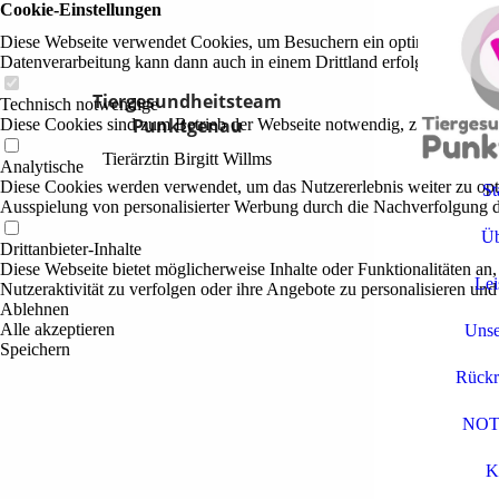
Cookie-Einstellungen
Diese Webseite verwendet Cookies, um Besuchern ein optimales Nutzerer
Datenverarbeitung kann dann auch in einem Drittland erfolgen. Weiter
Tiergesundheitsteam
Technisch notwendige
Punktgenau
Diese Cookies sind zum Betrieb der Webseite notwendig, z.B. zum Sch
Tierärztin Birgitt Willms
Analytische
Diese Cookies werden verwendet, um das Nutzererlebnis weiter zu optim
St
Ausspielung von personalisierter Werbung durch die Nachverfolgung de
Üb
Drittanbieter-Inhalte
Diese Webseite bietet möglicherweise Inhalte oder Funktionalitäten an,
Lei
Nutzeraktivität zu verfolgen oder ihre Angebote zu personalisieren und
Ablehnen
Alle akzeptieren
Unse
Speichern
Rückr
NOT
K