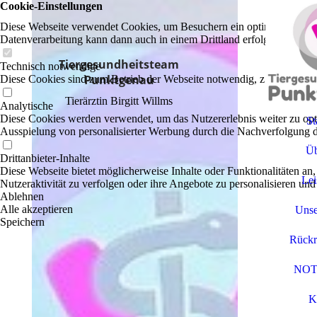
Cookie-Einstellungen
Diese Webseite verwendet Cookies, um Besuchern ein optimales Nutzerer
Datenverarbeitung kann dann auch in einem Drittland erfolgen. Weiter
Tiergesundheitsteam
Technisch notwendige
Punktgenau
Diese Cookies sind zum Betrieb der Webseite notwendig, z.B. zum Sch
Tierärztin Birgitt Willms
Analytische
Diese Cookies werden verwendet, um das Nutzererlebnis weiter zu optim
St
Ausspielung von personalisierter Werbung durch die Nachverfolgung de
Üb
Drittanbieter-Inhalte
Diese Webseite bietet möglicherweise Inhalte oder Funktionalitäten an,
Lei
Nutzeraktivität zu verfolgen oder ihre Angebote zu personalisieren und
Ablehnen
Alle akzeptieren
Unse
Speichern
Rückr
NOT
K