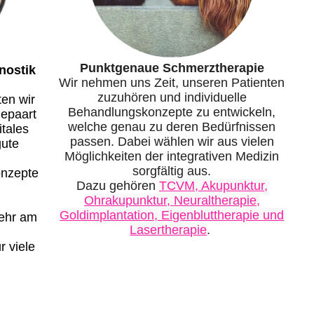
Punktgenaue Schmerztherapie
nostik
Wir nehmen uns Zeit, unseren Patienten
zuzuhören und individuelle
ten wir
Behandlungskonzepte zu entwickeln,
gepaart
welche genau zu deren Bedürfnissen
tales
passen. Dabei wählen wir aus vielen
gute
Möglichkeiten der integrativen Medizin
sorgfältig aus.
onzepte
Dazu gehören
TCVM, Akupunktur,
Ohrakupunktur, Neuraltherapie,
Goldimplantation, Eigenbluttherapie und
sehr am
Lasertherapie
.
r viele