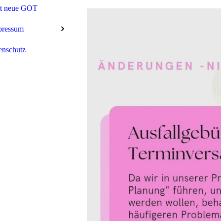
tt neue GOT
pressum
enschutz