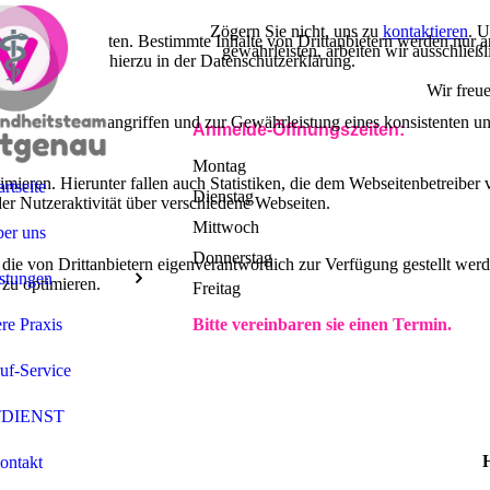
Zögern Sie nicht, uns zu
kontaktieren
. U
lebnis zu bieten. Bestimmte Inhalte von Drittanbietern werden nur ang
gewährleisten, arbeiten wir ausschließl
e Informationen hierzu in der Datenschutzerklärung.
Wir freu
utz vor Hackerangriffen und zur Gewährleistung eines konsistenten un
Anmelde-Öffnungszeiten:
Montag
ieren. Hierunter fallen auch Statistiken, die dem Webseitenbetreiber v
artseite
Dienstag
r Nutzeraktivität über verschiedene Webseiten.
Mittwoch
er uns
Donnerstag
 die von Drittanbietern eigenverantwortlich zur Verfügung gestellt wer
stungen
 zu optimieren.
Freitag
re Praxis
Bitte vereinbaren sie einen Termin.
uf-Service
DIENST
ontakt