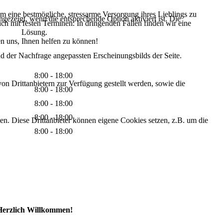
m eine bestmögliche, stressarme Versorgung ihres Lieblings zu
ezeigt, wenn die entsprechende Option aktiviert ist. Die
ich mit festen Terminen. In dringenden Fällen finden wir eine
Lösung.
en uns, Ihnen helfen zu können!
d der Nachfrage angepassten Erscheinungsbilds der Seite.
8:00 - 18:00
on Drittanbietern zur Verfügung gestellt werden, sowie die
8:00 - 18:00
8:00 - 18:00
8:00 - 18:00
den. Diese Drittanbieter können eigene Cookies setzen, z.B. um die
8:00 - 18:00
Herzlich Willkommen!