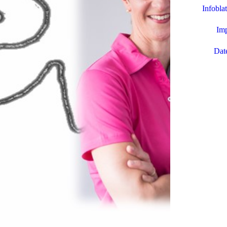
Infobla
Im
Dat