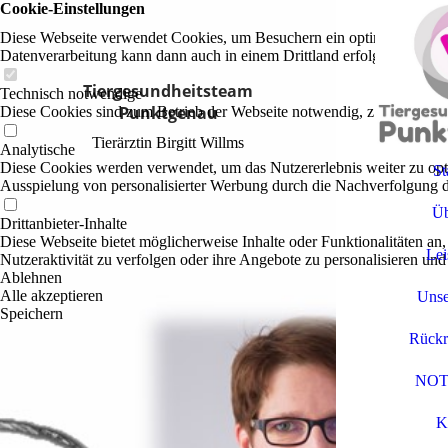
Cookie-Einstellungen
Diese Webseite verwendet Cookies, um Besuchern ein optimales Nutzerer
Datenverarbeitung kann dann auch in einem Drittland erfolgen. Weiter
Tiergesundheitsteam
Technisch notwendige
Punktgenau
Diese Cookies sind zum Betrieb der Webseite notwendig, z.B. zum Sch
Tierärztin Birgitt Willms
Analytische
Diese Cookies werden verwendet, um das Nutzererlebnis weiter zu optim
St
Ausspielung von personalisierter Werbung durch die Nachverfolgung de
Üb
Drittanbieter-Inhalte
Diese Webseite bietet möglicherweise Inhalte oder Funktionalitäten an,
Lei
Nutzeraktivität zu verfolgen oder ihre Angebote zu personalisieren und
Ablehnen
Alle akzeptieren
Unse
Speichern
Rückr
NOT
K