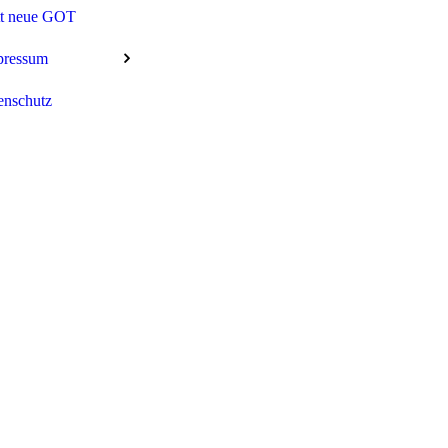
tt neue GOT
pressum
enschutz