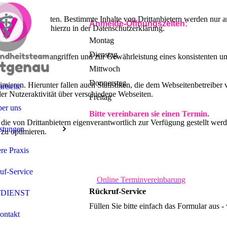
lebnis zu bieten. Bestimmte Inhalte von Drittanbietern werden nur ang
Anmelde-Öffnungszeiten:
e Informationen hierzu in der Datenschutzerklärung.
Montag
Dienstag
utz vor Hackerangriffen und zur Gewährleistung eines konsistenten un
Mittwoch
Donnerstag
ieren. Hierunter fallen auch Statistiken, die dem Webseitenbetreiber v
artseite
r Nutzeraktivität über verschiedene Webseiten.
Freitag
er uns
Bitte vereinbaren sie einen Termin.
 die von Drittanbietern eigenverantwortlich zur Verfügung gestellt wer
stungen
 zu optimieren.
re Praxis
uf-Service
Online Terminvereinbarung
Rückruf-Service
DIENST
Füllen Sie bitte einfach das Formular aus -
ontakt